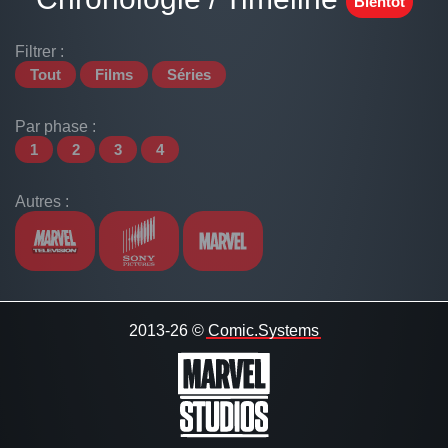
Bientôt
Filtrer :
Tout
Films
Séries
Par phase :
1
2
3
4
Autres :
2013-26 ©
Comic.Systems