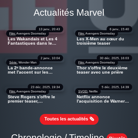
Actualités Marvel
13 janv., 20:43
6 janv., 15:40
Film:
Avengers Doomsday
Film:
Avengers Doomsday
Les Wakandais et Les 4
Les X-Men au cœur du
Fantastiques dans le
troisième teaser
quatrième teaser
2 janv., 10:04
30 déc. 2025, 16:03
Série:
Wonder Man
Film:
Avengers Doomsday
La 2ᵉ bande-annonce
Thor s'offre le deuxième
met l'accent sur les
teaser avec une prière
pouvoirs du
protagoniste
23 déc. 2025, 19:34
5 déc. 2025, 14:39
Film:
Avengers Doomsday
SVOD:
Netflix
Steve Rogers s'offre le
Netflix annonce
premier teaser,
l'acquisition de Warner
confirmant tous les leaks
Bros. après sa
séparation avec
Discovery Global
Toutes les actualités 🗞
Chronologie / Timeline